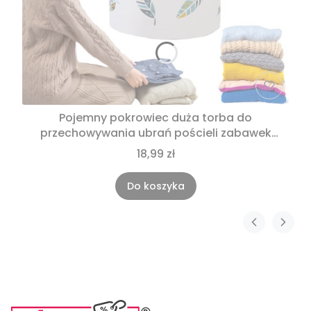
Pojemny pokrowiec duża torba do
przechowywania ubrań pościeli zabawek
40x85
18,99 zł
Do koszyka