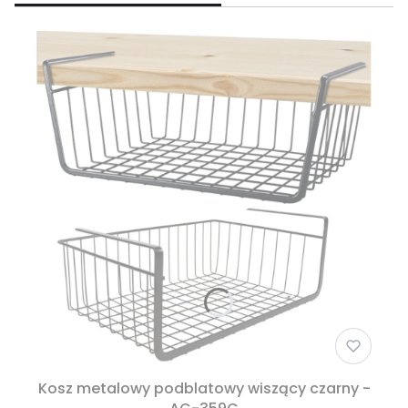
Kosz metalowy podblatowy wiszący czarny -