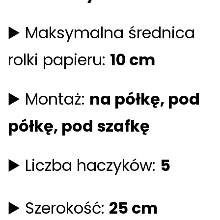
▶️ Maksymalna średnica
rolki papieru:
10 cm
▶️ Montaż:
na półkę, pod
półkę, pod szafkę
▶️ Liczba haczyków:
5
▶️ Szerokość:
25 cm