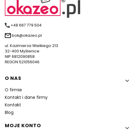
+48 667 779 504
bok@okazeo.pl
ul. Kazimierza Wielkiego 213
32-400 Myślenice
NIP 6812090858
REGON 521056046
Linki w stopce
O NAS
O firmie
Kontakt i dane firmy
Kontakt
Blog
MOJE KONTO