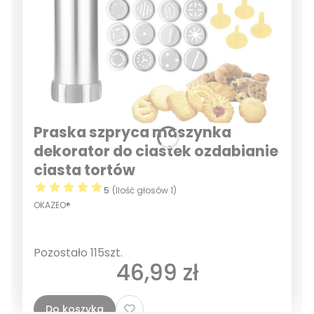
Praska szpryca maszynka
dekorator do ciastek ozdabianie
ciasta tortów
5
(Ilość głosów 1)
OKAZEO®
Pozostało 115szt.
Cena
46,99 zł
Do koszyka