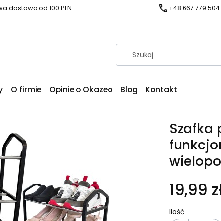
a dostawa od 100 PLN
+48 667 779 504
y
O firmie
Opinie o Okazeo
Blog
Kontakt
Szafka 
funkcjo
wielopo
19,99 z
Ilość