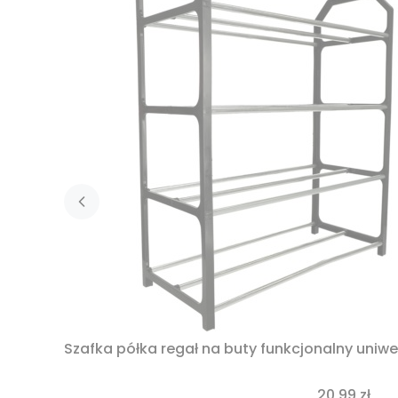
Szafka półka regał na buty funkcjonalny uniw
20,99 zł