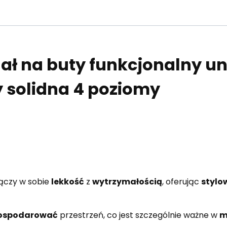
gał na buty funkcjonalny u
 solidna 4 poziomy
łączy w sobie
lekkość
z
wytrzymałością
, oferując
stylo
gospodarować
przestrzeń, co jest szczególnie ważne w
m