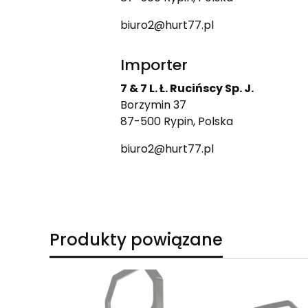
biuro2@hurt77.pl
Importer
7 & 7 L. Ł. Rucińscy Sp. J.
Borzymin 37
87-500 Rypin, Polska
biuro2@hurt77.pl
Produkty powiązane