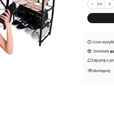
szt.
Czas wysyłki
Dostawa
od
Zapytaj o p
Udostępnij