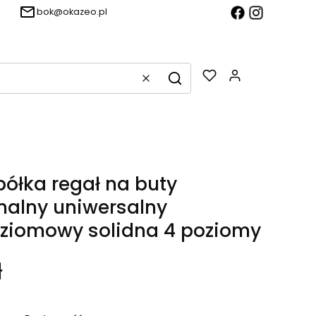
bok@okazeo.pl
Produkty w k
Wyczyść
Szukaj
półka regał na buty
nalny uniwersalny
ziomowy solidna 4 poziomy
ł