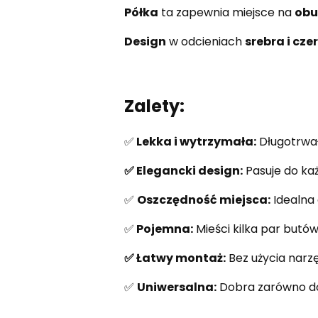
Półka
ta zapewnia miejsce na
obu
Design
w odcieniach
srebra i cze
Zalety:
✅
Lekka i wytrzymała:
Długotrwał
✅ Elegancki design:
Pasuje do ka
✅
Oszczędność miejsca:
Idealna
✅
Pojemna:
Mieści kilka par butów
✅ Łatwy montaż:
Bez użycia narzę
✅
Uniwersalna:
Dobra zarówno do 