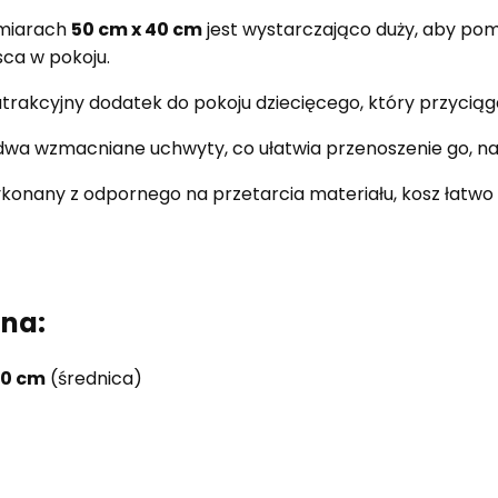
miarach
50 cm x 40 cm
jest wystarczająco duży, aby pom
sca w pokoju.
atrakcyjny dodatek do pokoju dziecięcego, który przyciąg
wa wzmacniane uchwyty, co ułatwia przenoszenie go, naw
konany z odpornego na przetarcia materiału, kosz łatwo 
zna:
0 cm
(średnica)