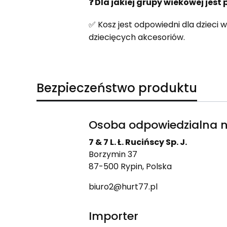
❓ Dla jakiej grupy wiekowej jest
✅ Kosz jest odpowiedni dla dzieci
dziecięcych akcesoriów.
Bezpieczeństwo produktu
Osoba odpowiedzialna n
7 & 7 L. Ł. Rucińscy Sp. J.
Borzymin 37
87-500 Rypin, Polska
biuro2@hurt77.pl
Importer