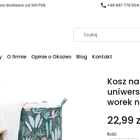
a dostawa od 100 PLN
+48 667 779 504
y
O firmie
Opinie o Okazeo
Blog
Kontakt
Kosz na
uniwers
worek n
22,99 z
Ilość