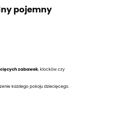
alny pojemny
ecięcych zabawek
, klocków czy
enie każdego pokoju dziecięcego.