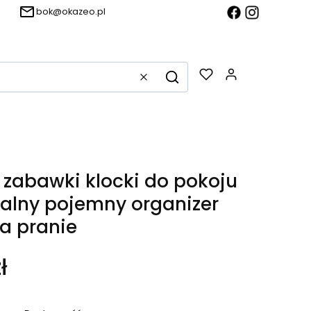
bok@okazeo.pl
Produkty w k
Wyczyść
Szukaj
 zabawki klocki do pokoju
alny pojemny organizer
a pranie
ł