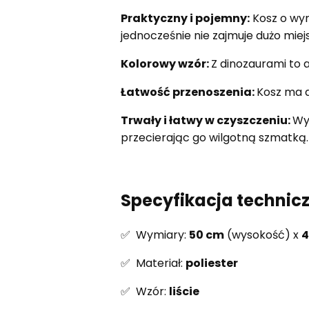
Praktyczny i pojemny:
Kosz o wy
jednocześnie nie zajmuje dużo miej
Kolorowy wzór:
Z dinozaurami to 
Łatwość przenoszenia:
Kosz ma d
Trwały i łatwy w czyszczeniu:
Wy
przecierając go wilgotną szmatką.
Specyfikacja technic
✅ Wymiary:
50 cm
(wysokość) x
4
✅ Materiał:
poliester
✅ Wzór:
liście