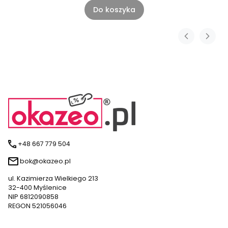
Do koszyka
+48 667 779 504
bok@okazeo.pl
ul. Kazimierza Wielkiego 213
32-400 Myślenice
NIP 6812090858
REGON 521056046