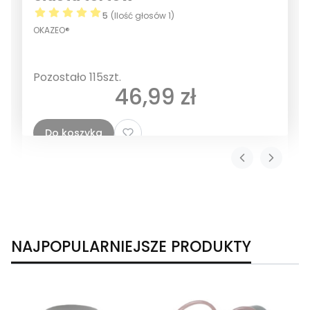
5
(Ilość głosów 1)
OKAZEO®
Pozostało 115szt.
Cena
46,99 zł
Do koszyka
NAJPOPULARNIEJSZE PRODUKTY