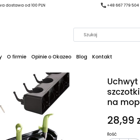
a dostawa od 100 PLN
+48 667 779 504
y
O firmie
Opinie o Okazeo
Blog
Kontakt
Uchwyt 
szczotk
na mop
28,99 z
Ilość