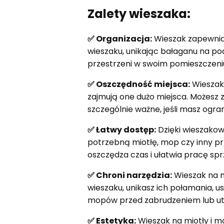
Zalety wieszaka:
✅ Organizacja:
Wieszak zapewnia 
wieszaku, unikając bałaganu na pod
przestrzeni w swoim pomieszczeni
✅ Oszczędność miejsca:
Wieszak 
zajmują one dużo miejsca. Możesz z
szczególnie ważne, jeśli masz ogr
✅ Łatwy dostęp:
Dzięki wieszakow
potrzebną miotłę, mop czy inny pr
oszczędza czas i ułatwia pracę spr
✅ Chroni narzędzia:
Wieszak na m
wieszaku, unikasz ich połamania, u
mopów przed zabrudzeniem lub utr
✅ Estetyka:
Wieszak na miotły i m