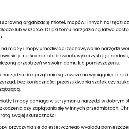
sprawną organizację mioteł, mopów i innych narzędzi cz
łodze lub w szafce. Dzięki temu narzędzia są łatwo dostę
u.
na miotły i mopy umożliwiaprzechowywanie narzędzi werty
awiesić je na ścianie lub drzwiach, wykorzystując niedos
aniczoną przestrzeń w swoim domu lub pomieszczeniu.
i narzędzia do sprzątania są zawsze na wyciągnięcie ręki
zyrząd, bez konieczności przeszukiwania szafek czy szuk
zątającą.
iotły i mopy pomaga w utrzymaniu narzędzi w dobrym stan
szkodzenia czy zaplątania się w innych przedmiotach. Chr
atą swojej skuteczności.
opy przyczynia się do estetycznego wyglądu pomieszczen