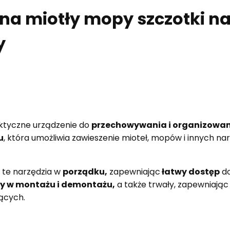
na miotły mopy szczotki n
y
ktyczne urządzenie do
przechowywania i organizowa
u
, która umożliwia zawieszenie mioteł, mopów i innych na
 te narzędzia w
porządku,
zapewniając
łatwy dostęp
do
y w montażu i demontażu,
a także trwały, zapewniają
ących.