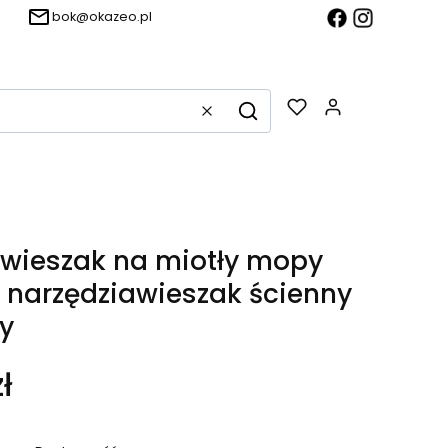
bok@okazeo.pl
Produkty w k
Wyczyść
Szukaj
wieszak na miotły mopy
i narzędziawieszak ścienny
y
ł