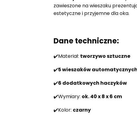
zawieszone na wieszaku prezentują 
estetyczne i przyjemne dla oka.
Dane techniczne:
✔️Materiał:
tworzywo sztuczne
✔️
5 wieszaków automatycznyc
✔️
6 dodatkowych haczyków
✔️Wymiary:
ok. 40 x 8 x 6 cm
✔️Kolor:
czarny