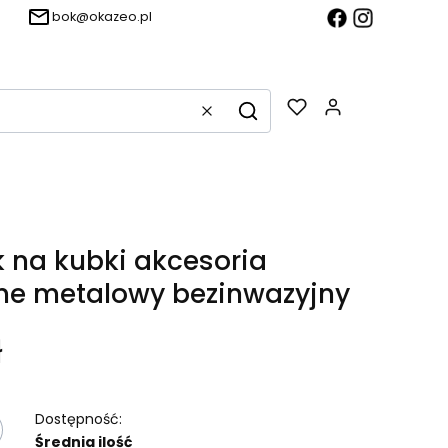
bok@okazeo.pl
Produkty w k
Wyczyść
Szukaj
 na kubki akcesoria
ne metalowy bezinwazyjny
ł
Dostępność:
Średnia ilość