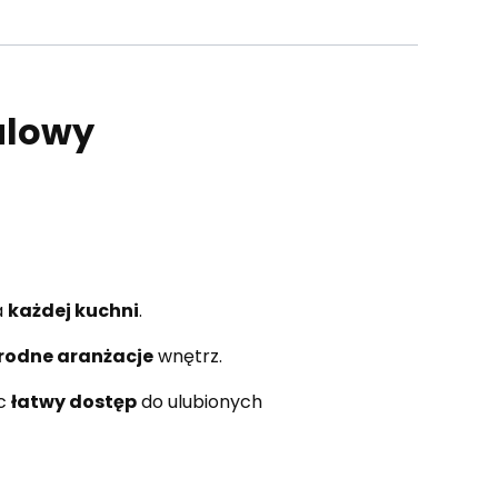
alowy
a
każdej kuchni
.
rodne aranżacje
wnętrz.
ąc
łatwy dostęp
do ulubionych