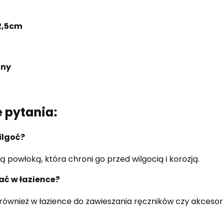
2,5cm
zny
 pytania:
ilgoć?
 powłoką, która chroni go przed wilgocią i korozją.
ć w łazience?
ównież w łazience do zawieszania ręczników czy akcesor