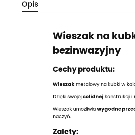
Opis
Wieszak na kub
bezinwazyjny
Cechy produktu:
Wieszak
metalowy na kubki w kol
Dzięki swojej
solidnej
konstrukcji i
Wieszak umożliwia
wygodne prze
naczyń.
Zalety: