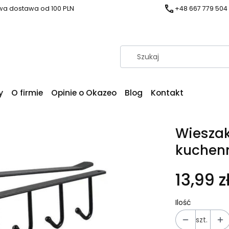
a dostawa od 100 PLN
+48 667 779 504
y
O firmie
Opinie o Okazeo
Blog
Kontakt
Wieszak
kuchen
13,99 z
Ilość
szt.