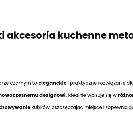
ki akcesoria kuchenne met
orze czarnym to
eleganckie
i praktyczne rozwiązanie dl
nowoczesnemu designowi,
idealnie wpisuje się w
różno
chowywanie
kubków, oszczędzając miejsce i zapewniaj