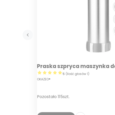
Praska szpryca maszynka de
5
(Ilość głosów 1)
OKAZEO®
Pozostało 115szt.