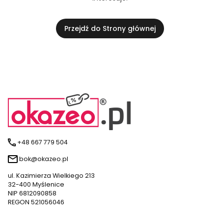
Przejdź do Strony głównej
+48 667 779 504
bok@okazeo.pl
ul. Kazimierza Wielkiego 213
32-400 Myślenice
NIP 6812090858
REGON 521056046