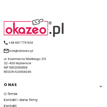
+48 667 779 504
bok@okazeo.pl
ul. Kazimierza Wielkiego 213
32-400 Myślenice
NIP 6812090858
REGON 521056046
Linki w stopce
O NAS
O firmie
Kontakt i dane firmy
Kontakt