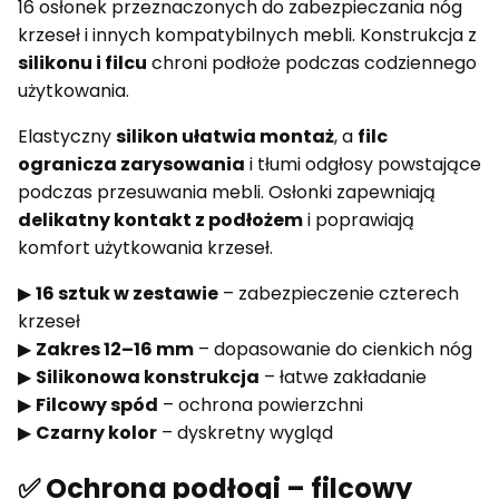
16 osłonek przeznaczonych do zabezpieczania nóg
krzeseł i innych kompatybilnych mebli. Konstrukcja z
silikonu i filcu
chroni podłoże podczas codziennego
użytkowania.
Elastyczny
silikon ułatwia montaż
, a
filc
ogranicza zarysowania
i tłumi odgłosy powstające
podczas przesuwania mebli. Osłonki zapewniają
delikatny kontakt z podłożem
i poprawiają
komfort użytkowania krzeseł.
▶
16 sztuk w zestawie
– zabezpieczenie czterech
krzeseł
▶
Zakres 12–16 mm
– dopasowanie do cienkich nóg
▶
Silikonowa konstrukcja
– łatwe zakładanie
▶
Filcowy spód
– ochrona powierzchni
▶
Czarny kolor
– dyskretny wygląd
✅ Ochrona podłogi – filcowy