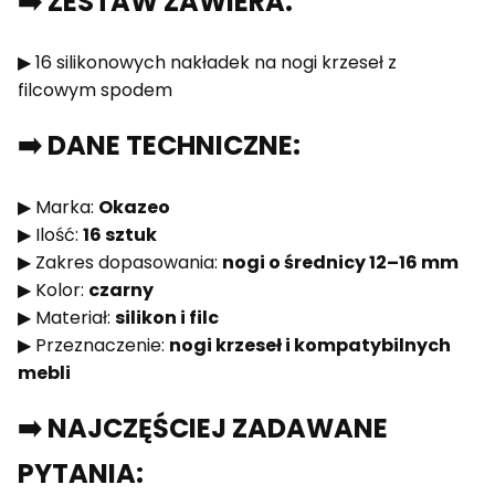
➡️ ZESTAW ZAWIERA:
▶ 16 silikonowych nakładek na nogi krzeseł z
filcowym spodem
➡️ DANE TECHNICZNE:
▶ Marka:
Okazeo
▶ Ilość:
16 sztuk
▶ Zakres dopasowania:
nogi o średnicy 12–16 mm
▶ Kolor:
czarny
▶ Materiał:
silikon i filc
▶ Przeznaczenie:
nogi krzeseł i kompatybilnych
mebli
➡️ NAJCZĘŚCIEJ ZADAWANE
PYTANIA: