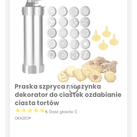
Praska szpryca maszynka
dekorator do ciastek ozdabianie
ciasta tortów
5
(Ilość głosów 1)
OKAZEO®