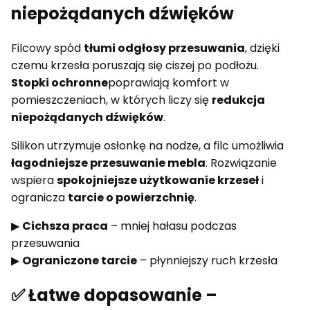
niepożądanych dźwięków
Filcowy spód
tłumi odgłosy przesuwania
, dzięki
czemu krzesła poruszają się ciszej po podłożu.
Stopki ochronne
poprawiają komfort w
pomieszczeniach, w których liczy się
redukcja
niepożądanych dźwięków
.
Silikon utrzymuje osłonkę na nodze, a filc umożliwia
łagodniejsze przesuwanie mebla
. Rozwiązanie
wspiera
spokojniejsze użytkowanie krzeseł
i
ogranicza
tarcie o powierzchnię
.
▶
Cichsza praca
– mniej hałasu podczas
przesuwania
▶
Ograniczone tarcie
– płynniejszy ruch krzesła
✅ Łatwe dopasowanie –