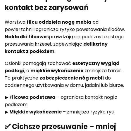
kontakt bez zarysowań
Warstwa
filcu oddziela nogę mebla
od
powierzchni i ogranicza ryzyko powstawania śladów.
Nakładki filcowe
sprawdzają się podczas częstego
przesuwania krzeseł, zapewniając
delikatny
kontakt z podłożem
.
Osłonki pomagają zachować
estetyczny wygląd
podłogi
, a
miękkie wykończenie
zmniejsza tarcie.
To praktyczne
zabezpieczenie nóg mebli
do
codziennego użytkowania w domu, jadalni lub biurze.
▶
Filcowa podstawa
– ogranicza kontakt nogi z
podłożem
▶
Miękkie wykończenie
– zmniejsza ryzyko rys
✅ Cichsze przesuwanie – mniej