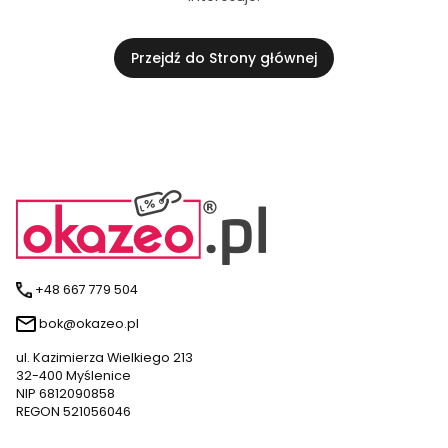
Przejdź do Strony głównej
+48 667 779 504
bok@okazeo.pl
ul. Kazimierza Wielkiego 213
32-400 Myślenice
NIP 6812090858
REGON 521056046