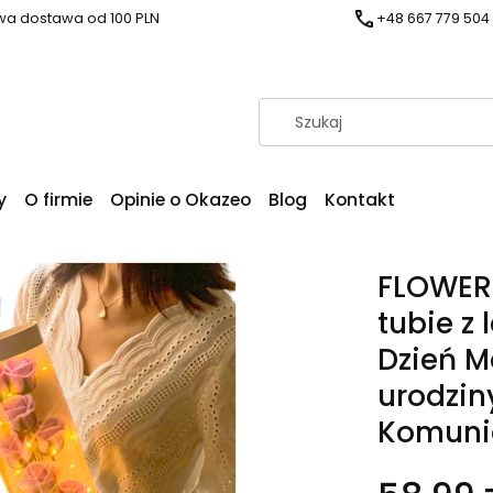
a dostawa od 100 PLN
+48 667 779 504
y
O firmie
Opinie o Okazeo
Blog
Kontakt
FLOWER 
tubie z 
Dzień M
urodzin
Komuni