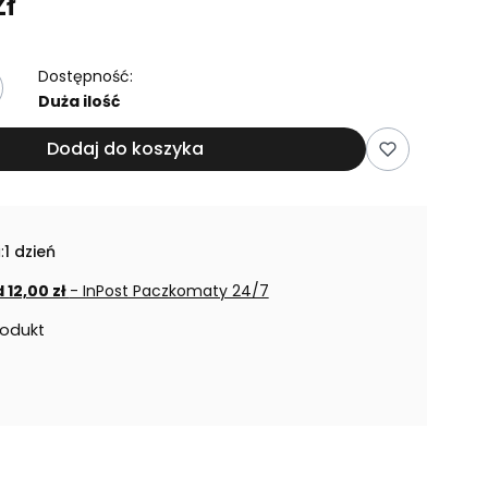
ł
Dostępność:
Duża ilość
Dodaj do koszyka
:
1 dzień
 12,00 zł
- InPost Paczkomaty 24/7
rodukt