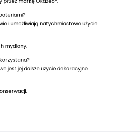
ny przez markę Okazeo®.
 bateriami?
awie i umożliwiają natychmiastowe użycie.
ch mydlany.
korzystana?
we jest jej dalsze użycie dekoracyjne.
onserwacji.