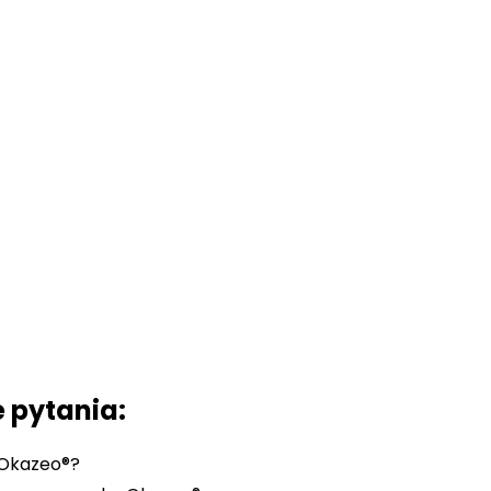
:
 pytania:
 Okazeo®?