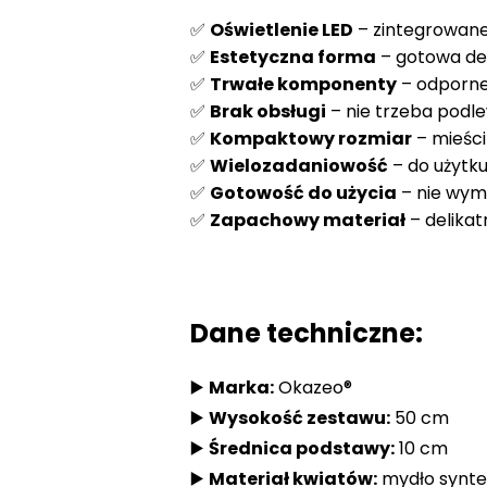
✅
Oświetlenie LED
– zintegrowane 
✅
Estetyczna forma
– gotowa dek
✅
Trwałe komponenty
– odporne 
✅
Brak obsługi
– nie trzeba podl
✅
Kompaktowy rozmiar
– mieści
✅
Wielozadaniowość
– do użytk
✅
Gotowość do użycia
– nie wy
✅
Zapachowy materiał
– delika
Dane techniczne:
▶️
Marka:
Okazeo®
▶️
Wysokość zestawu:
50 cm
▶️
Średnica podstawy:
10 cm
▶️
Materiał kwiatów:
mydło synte