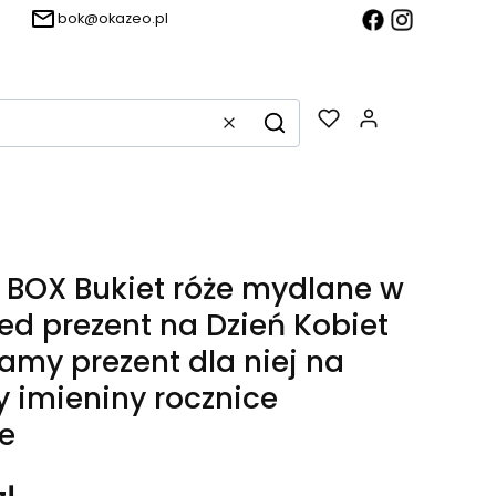
bok@okazeo.pl
Produkty w k
Wyczyść
Szukaj
BOX Bukiet róże mydlane w
led prezent na Dzień Kobiet
amy prezent dla niej na
y imieniny rocznice
e