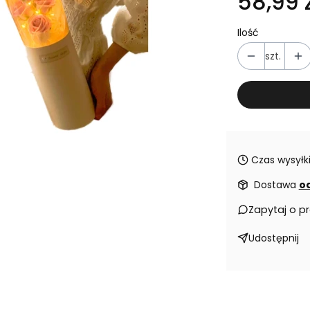
58,99 z
Ilość
szt.
Czas wysyłki
Dostawa
od
Zapytaj o p
Udostępnij