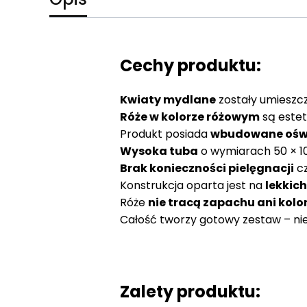
Cechy produktu:
Kwiaty mydlane
zostały umieszc
Róże w kolorze różowym
są estet
Produkt posiada
wbudowane oświ
Wysoka tuba
o wymiarach 50 × 1
Brak konieczności pielęgnacji
cz
Konstrukcja oparta jest na
lekkic
Róże
nie tracą zapachu ani kolo
Całość tworzy gotowy zestaw – nie
Zalety produktu: