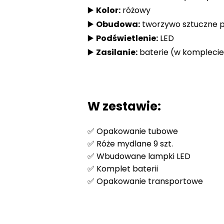
▶️
Kolor:
różowy
▶️
Obudowa:
tworzywo sztuczne p
▶️
Podświetlenie:
LED
▶️
Zasilanie:
baterie (w komplecie
W zestawie:
✅ Opakowanie tubowe
✅ Róże mydlane 9 szt.
✅ Wbudowane lampki LED
✅ Komplet baterii
✅ Opakowanie transportowe