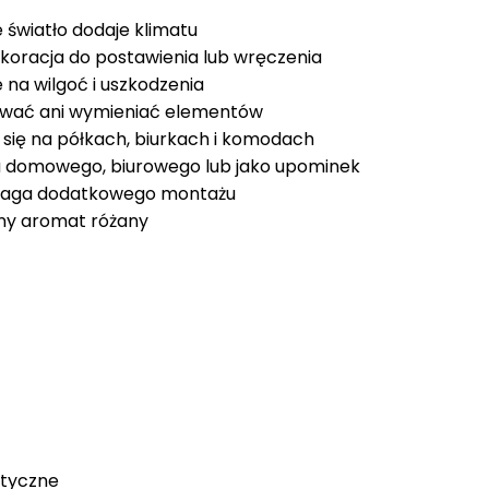
światło dodaje klimatu
oracja do postawienia lub wręczenia
na wilgoć i uszkodzenia
ewać ani wymieniać elementów
 się na półkach, biurkach i komodach
u domowego, biurowego lub jako upominek
maga dodatkowego montażu
tny aromat różany
tyczne