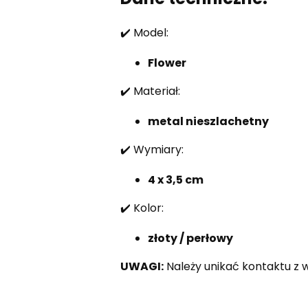
✔️ Model:
Flower
✔️ Materiał:
metal nieszlachetny
✔️ Wymiary:
4 x 3,5 cm
✔️ Kolor:
złoty / perłowy
UWAGI:
Należy unikać kontaktu z w