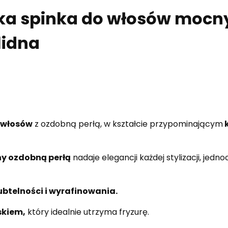
ka spinka do włosów mocny
lidna
 włosów
z ozdobną perłą, w kształcie przypominającym
k
y ozdobną perłą
nadaje elegancji każdej stylizacji, jed
btelności i wyrafinowania.
skiem,
który idealnie utrzyma fryzurę.