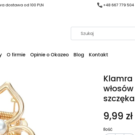
a dostawa od 100 PLN
+48 667 779 504
y
O firmie
Opinie o Okazeo
Blog
Kontakt
Klamra 
włosów 
szczęka
9,99 zł
Ilość