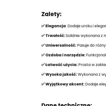
Zalety:
✅ Elegancja
: Dodaje uroku i elegan
✅ Trwałość:
Solidnie wykonana z m
✅ Uniwersalność:
Pasuje do różnych
✅ Ozdoba i narzędzie:
Funkcjonal
✅ Łatwość użycia:
Prosta w zakła
✅ Wysoka jakość:
Wykonana z wys
✅ Wyjątkowy akcent:
Dodaje eleg
Dane techniczne: