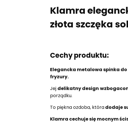
Klamra eleganc
złota szczęka so
Cechy produktu:
Elegancka metalowa spinka do
fryzury.
Jej
delikatny design
wzbogacon
porządku.
To piękna ozdoba, która
dodaje su
Klamra cechuje się mocnym ści