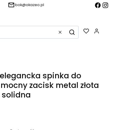
bok@okazeo.pl
Produkty w k
Wyczyść
Szukaj
elegancka spinka do
mocny zacisk metal złota
 solidna