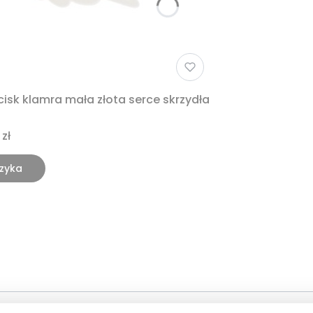
sk klamra mała złota serce skrzydła
 zł
zyka