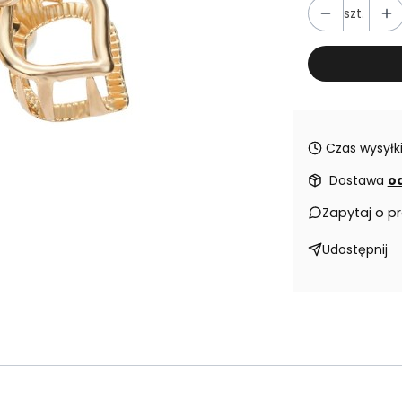
szt.
Czas wysyłki
Dostawa
od
Zapytaj o p
Udostępnij