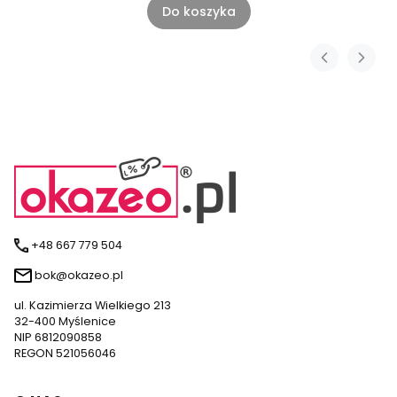
Do koszyka
+48 667 779 504
bok@okazeo.pl
ul. Kazimierza Wielkiego 213
32-400 Myślenice
NIP 6812090858
REGON 521056046