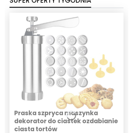
SUPER OFERTY TYGODNIA
Praska szpryca maszynka
dekorator do ciastek ozdabianie
ciasta tortów