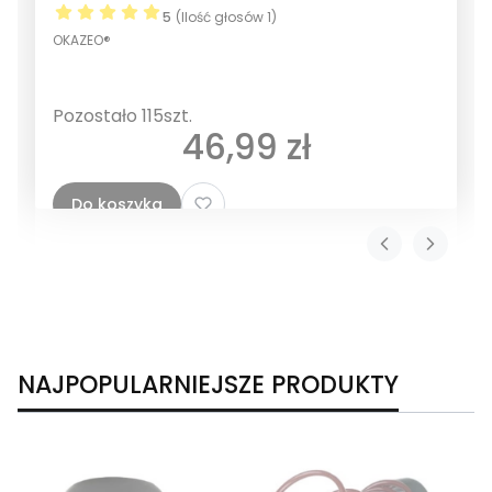
5
(Ilość głosów 1)
OKAZEO®
Pozostało 115szt.
Cena
46,99 zł
Do koszyka
NAJPOPULARNIEJSZE PRODUKTY