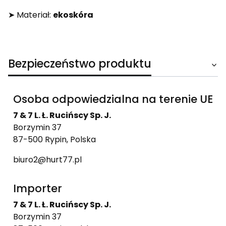
➤ Materiał:
ekoskóra
Bezpieczeństwo produktu
Osoba odpowiedzialna na terenie UE
7 & 7 L. Ł. Rucińscy Sp. J.
Borzymin 37
87-500 Rypin, Polska
biuro2@hurt77.pl
Importer
7 & 7 L. Ł. Rucińscy Sp. J.
Borzymin 37