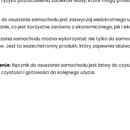
uje ryzyko pozostawienia zacieków wody, które mogą pro
 do osuszania samochodu jest zazwyczaj wielokrotnego uż
nie, co jest korzystne zarówno z ekonomicznego, jak i ek
szania samochodu można wykorzystać nie tylko do samo
dów. Jest to wszechstronny produkt, który zapewnia skute
enie:
Ręcznik do osuszania samochodu jest łatwy do czys
czystości i gotowości do kolejnego użycia.