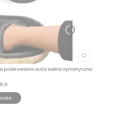
ia polerowania auta wełna syntetyczna
9 zł
szyka