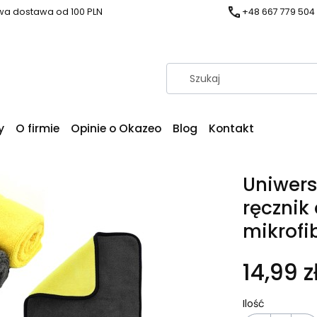
a dostawa od 100 PLN
+48 667 779 504
y
O firmie
Opinie o Okazeo
Blog
Kontakt
Uniwers
ręcznik
mikrofi
14,99 z
Ilość