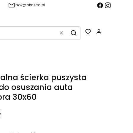
bok@okazeo.pl
Produkty w k
Wyczyść
Szukaj
alna ścierka puszysta
 do osuszania auta
bra 30x60
ł