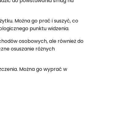
wadzić do powstawania smug na
ytku. Można go prać i suszyć, co
ologicznego punktu widzenia.
chodów osobowych, ale również do
czne osuszanie różnych
zczenia. Można go wyprać w