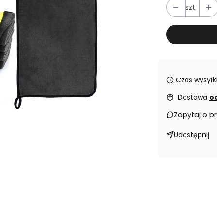
szt.
Czas wysyłki
Dostawa
od
Zapytaj o p
Udostępnij