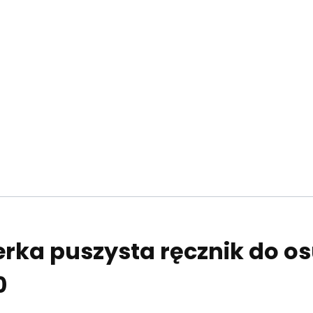
erka puszysta ręcznik do o
0