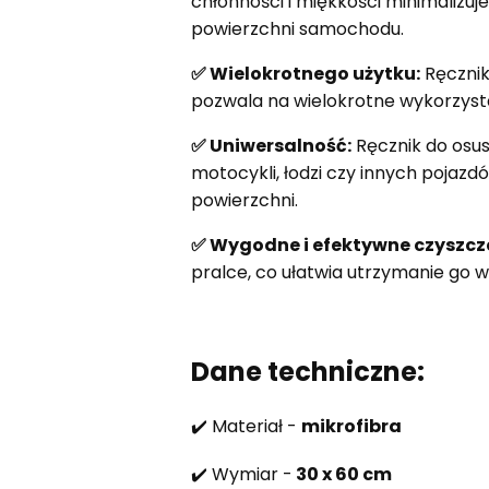
chłonności i miękkości minimaliz
powierzchni samochodu.
✅ Wielokrotnego użytku:
Ręcznik
pozwala na wielokrotne wykorzysta
✅ Uniwersalność:
Ręcznik do osu
motocykli, łodzi czy innych pojaz
powierzchni.
✅ Wygodne i efektywne czyszcz
pralce, co ułatwia utrzymanie go w 
Dane techniczne:
✔️ Materiał -
mikrofibra
✔️ Wymiar -
30 x 60 cm