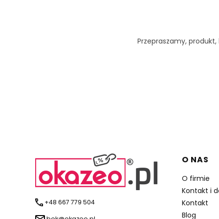
Przepraszamy, produkt, k
Linki 
O NAS
O firmie
Kontakt i 
+48 667 779 504
Kontakt
Blog
bok@okazeo.pl