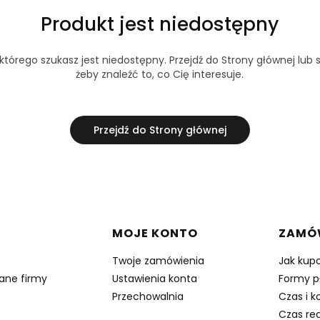
Produkt jest niedostępny
tórego szukasz jest niedostępny. Przejdź do Strony głównej lub s
żeby znaleźć to, co Cię interesuje.
Przejdź do Strony głównej
w stopce
MOJE KONTO
ZAMÓ
Twoje zamówienia
Jak kup
dane firmy
Ustawienia konta
Formy p
Przechowalnia
Czas i k
Czas rea