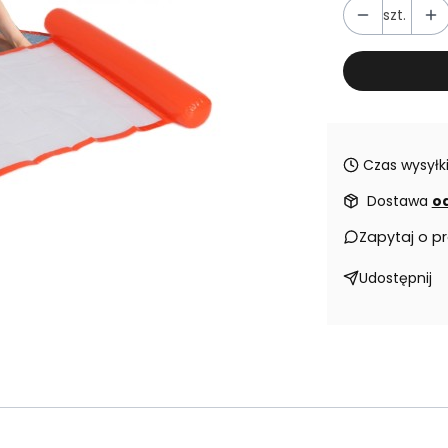
szt.
Czas wysyłki
Dostawa
od
Zapytaj o p
Udostępnij