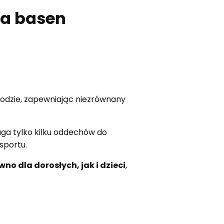
na basen
wodzie, zapewniając niezrównany
ga tylko kilku oddechów do
sportu.
no dla dorosłych, jak i dzieci
,