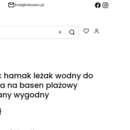
bok@okazeo.pl
Produkty w k
Wyczyść
Szukaj
c hamak leżak wodny do
a na basen plażowy
ny wygodny
ł