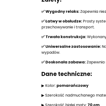
✅
Wygodny relaks:
Zapewnia niez
✅
Łatwy w obsłudze:
Prosty syste
przechowywanie i transport.
✅
Trwała konstrukcja:
Wykonany z
✅
Uniwersalne zastosowanie:
Na
wypadów.
✅
Doskonała zabawa:
Zapewnia r
Dane techniczne:
▶ Kolor:
pomarańczowy
▶ Szerokość nadmuchanego mate
▶ Szerokość białej maty:
70 cm