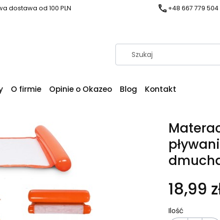
a dostawa od 100 PLN
+48 667 779 504
y
O firmie
Opinie o Okazeo
Blog
Kontakt
Matera
pływani
dmucha
18,99 z
Ilość