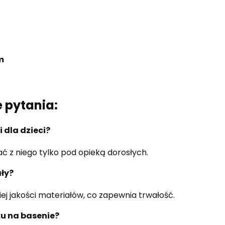
m
 pytania:
 dla dzieci?
ać z niego tylko pod opieką dorosłych.
ły?
ej jakości materiałów, co zapewnia trwałość.
u na basenie?