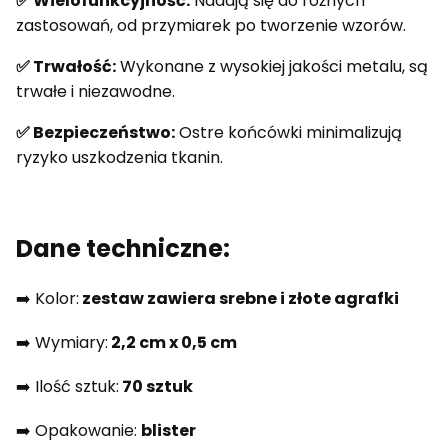
✅ Wielofunkcyjność:
Nadają się do różnych
zastosowań, od przymiarek po tworzenie wzorów.
✅ Trwałość:
Wykonane z wysokiej jakości metalu, są
trwałe i niezawodne.
✅ Bezpieczeństwo:
Ostre końcówki minimalizują
ryzyko uszkodzenia tkanin.
Dane techniczne:
➡️ Kolor:
zestaw zawiera srebne i złote agrafki
➡️ Wymiary:
2,2 cm x 0,5 cm
➡️ Ilość sztuk:
70 sztuk
➡️ Opakowanie:
blister