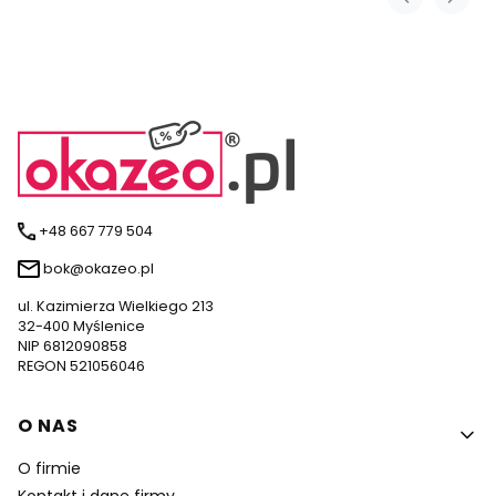
+48 667 779 504
bok@okazeo.pl
ul. Kazimierza Wielkiego 213
32-400 Myślenice
NIP 6812090858
REGON 521056046
Linki w stopce
O NAS
O firmie