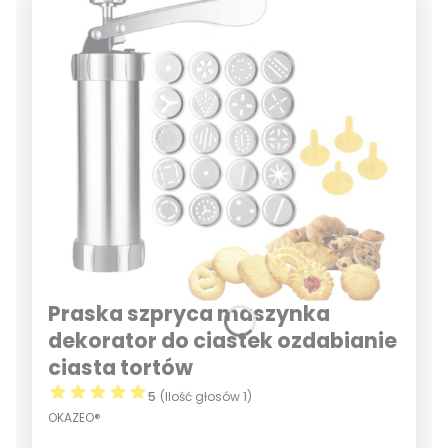
Praska szpryca maszynka
dekorator do ciastek ozdabianie
ciasta tortów
5
(Ilość głosów 1)
OKAZEO®