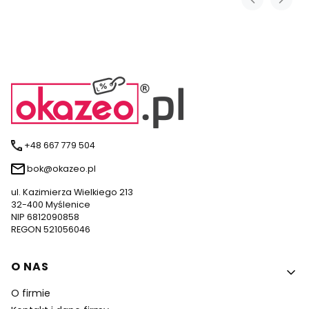
+48 667 779 504
bok@okazeo.pl
ul. Kazimierza Wielkiego 213
32-400 Myślenice
NIP 6812090858
REGON 521056046
Linki w stopce
O NAS
O firmie