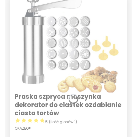
Praska szpryca maszynka
dekorator do ciastek ozdabianie
ciasta tortów
5
(Ilość głosów 1)
OKAZEO®