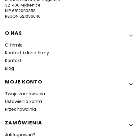
32-400 Myślenice
NIP 6812090858
REGON 521056046
Linki w stopce
O NAS
O firmie
Kontakt i dane firmy
Kontakt
Blog
MOJE KONTO
Twoje zamówienia
Ustawienia konta
Przechowalnia
ZAMÓWIENIA
Jak kupować?