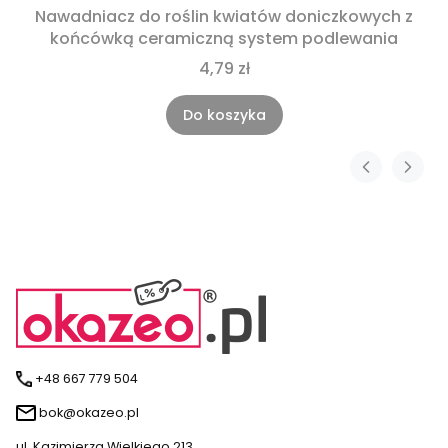
Nawadniacz do roślin kwiatów doniczkowych z
końcówką ceramiczną system podlewania
4,79 zł
Do koszyka
+48 667 779 504
bok@okazeo.pl
ul. Kazimierza Wielkiego 213