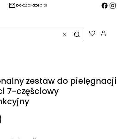
bok@okazeo.pl
Produkty w k
Wyczyść
Szukaj
onalny zestaw do pielęgnacji
i 7-częściowy
nkcyjny
ł