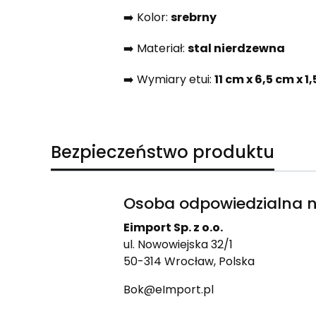
➡️ Kolor:
srebrny
➡️ Materiał:
stal nierdzewna
➡️ Wymiary etui:
11 cm x 6,5 cm x 1
Bezpieczeństwo produktu
Osoba odpowiedzialna n
Eimport Sp. z o.o.
ul. Nowowiejska 32/1
50-314 Wrocław, Polska
Bok@eImport.pl