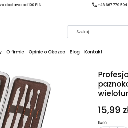
a dostawa od 100 PLN
+48 667 779 504
y
O firmie
Opinie o Okazeo
Blog
Kontakt
Profesj
paznokc
wielofu
15,99 z
Ilość