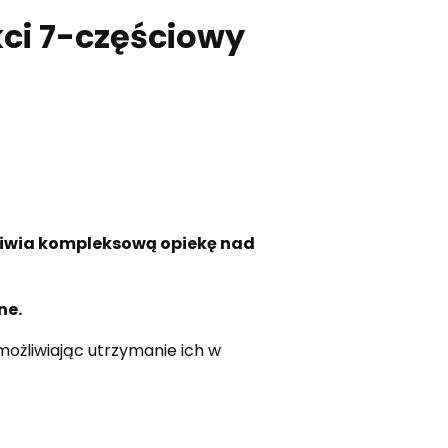
kci 7-częściowy
iwia kompleksową opiekę nad
ne.
możliwiając utrzymanie ich w