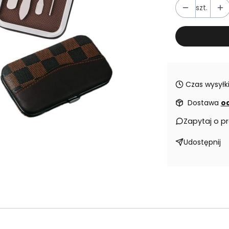
szt.
Czas wysyłki
Dostawa
od
Zapytaj o p
Udostępnij