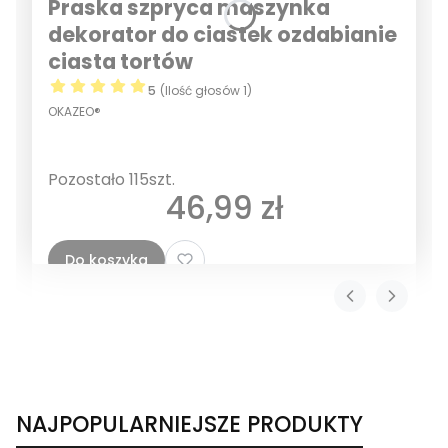
Praska szpryca maszynka
dekorator do ciastek ozdabianie
ciasta tortów
5
(Ilość głosów 1)
OKAZEO®
Pozostało 115szt.
Cena
46,99 zł
Do koszyka
NAJPOPULARNIEJSZE PRODUKTY