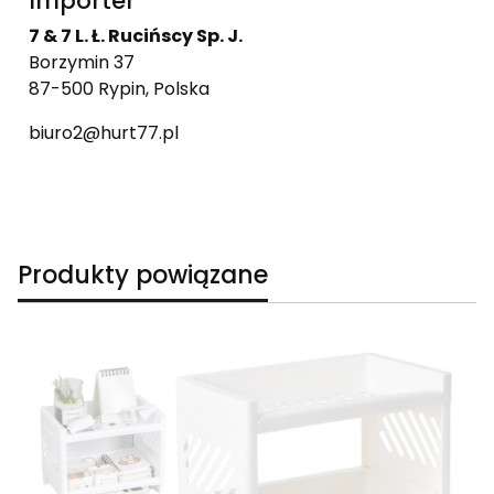
Importer
7 & 7 L. Ł. Rucińscy Sp. J.
Borzymin 37
87-500 Rypin, Polska
biuro2@hurt77.pl
Produkty powiązane