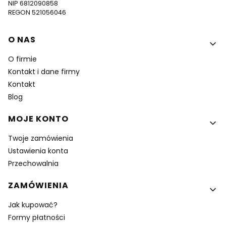
NIP 6812090858
REGON 521056046
Linki w stopce
O NAS
O firmie
Kontakt i dane firmy
Kontakt
Blog
MOJE KONTO
Twoje zamówienia
Ustawienia konta
Przechowalnia
ZAMÓWIENIA
Jak kupować?
Formy płatności