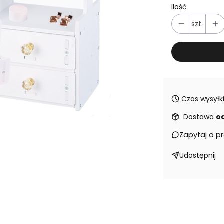
Ilość
szt.
Czas wysyłki
Dostawa
od
Zapytaj o p
Udostępnij