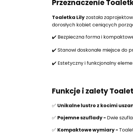
Przeznaczenie Toaletki
Toaletka Lily
została zaprojektow
dorosłych kobiet ceniących porząd
✔️ Bezpieczna forma i kompaktowe
✔️ Stanowi doskonałe miejsce do p
✔️ Estetyczny i funkcjonalny elem
Funkcje i zalety Toaletk
✅
Unikalne lustro z kocimi usza
✅
Pojemne szuflady -
Dwie szufla
✅
Kompaktowe wymiary -
Toalet