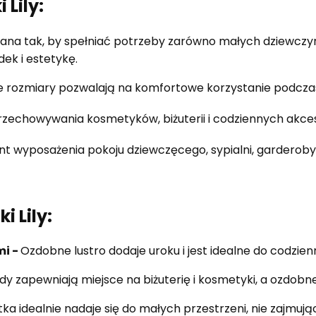
 Lily:
ana tak, by spełniać potrzeby zarówno małych dziewczyne
ek i estetykę.
 rozmiary pozwalają na komfortowe korzystanie podczas 
rzechowywania kosmetyków, biżuterii i codziennych akce
ent wyposażenia pokoju dziewczęcego, sypialni, gardero
i Lily:
mi -
Ozdobne lustro dodaje uroku i jest idealne do codzienn
dy zapewniają miejsce na biżuterię i kosmetyki, a ozdobn
ka idealnie nadaje się do małych przestrzeni, nie zajmują