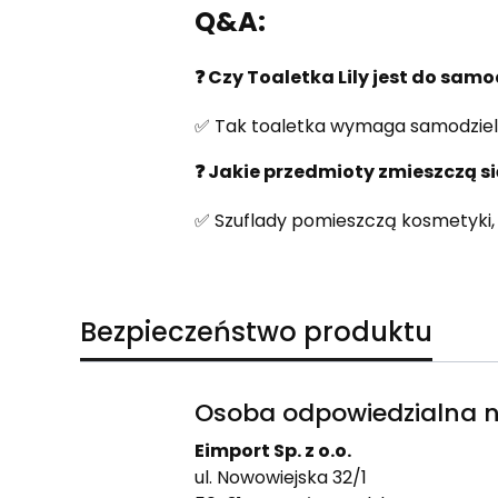
Q&A:
❓ Czy Toaletka Lily jest do sam
✅ Tak toaletka wymaga samodzie
❓ Jakie przedmioty zmieszczą s
✅ Szuflady pomieszczą kosmetyki, 
Bezpieczeństwo produktu
Osoba odpowiedzialna n
Eimport Sp. z o.o.
ul. Nowowiejska 32/1