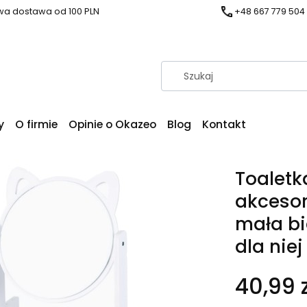
a dostawa od 100 PLN
+48 667 779 504
y
O firmie
Opinie o Okazeo
Blog
Kontakt
Toaletka
akcesori
mała bi
dla niej
40,99 z