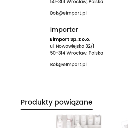
50-314 Wrocław, Polska
Bok@eImport.pl
Importer
Eimport Sp. z o.o.
ul. Nowowiejska 32/1
50-314 Wrocław, Polska
Bok@eImport.pl
Produkty powiązane