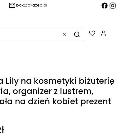
bok@okazeo.pl
Produkty w k
Wyczyść
Szukaj
 Lily na kosmetyki biżuterię
a, organizer z lustrem,
ała na dzień kobiet prezent
ł