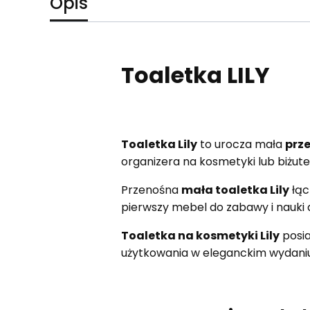
Opis
Toaletka LILY
Toaletka Lily
to urocza mała
prz
organizera na kosmetyki lub biżute
Przenośna
mała toaletka Lily
łąc
pierwszy mebel do zabawy i nauki d
Toaletka na kosmetyki Lily
posia
użytkowania w eleganckim wydaniu