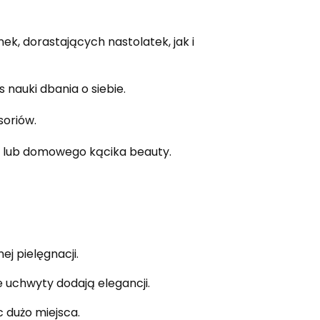
k, dorastających nastolatek, jak i
nauki dbania o siebie.
soriów.
by lub domowego kącika beauty.
ej pielęgnacji.
e uchwyty dodają elegancji.
c dużo miejsca.