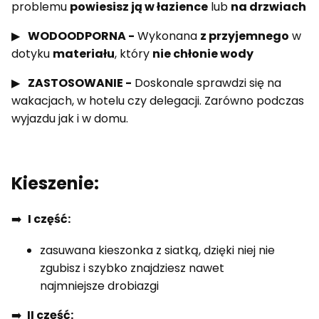
problemu
powiesisz ją w łazience
lub
na drzwiach
▶
WODOODPORNA -
Wykonana
z przyjemnego
w
dotyku
materiału
, który
nie chłonie wody
▶
ZASTOSOWANIE -
Doskonale sprawdzi się na
wakacjach, w hotelu czy delegacji. Zarówno podczas
wyjazdu jak i w domu.
Kieszenie:
➡️
I część:
zasuwana kieszonka z siatką, dzięki niej nie
zgubisz i szybko znajdziesz nawet
najmniejsze drobiazgi
➡️
II część: