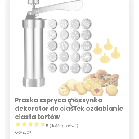
Praska szpryca maszynka
dekorator do ciastek ozdabianie
ciasta tortów
5
(Ilość głosów 1)
OKAZEO®