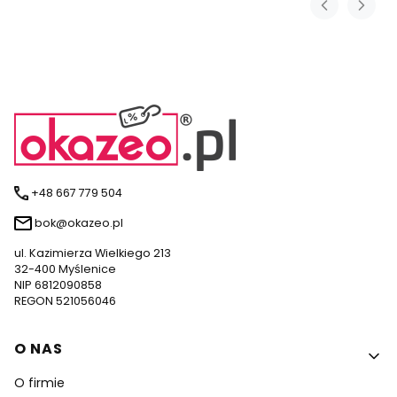
+48 667 779 504
bok@okazeo.pl
ul. Kazimierza Wielkiego 213
32-400 Myślenice
NIP 6812090858
REGON 521056046
Linki w stopce
O NAS
O firmie