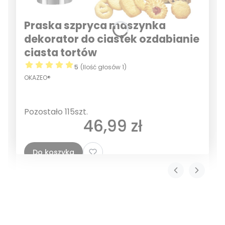
Praska szpryca maszynka
dekorator do ciastek ozdabianie
ciasta tortów
5
(Ilość głosów 1)
OKAZEO®
Pozostało 115szt.
Cena
46,99 zł
Do koszyka