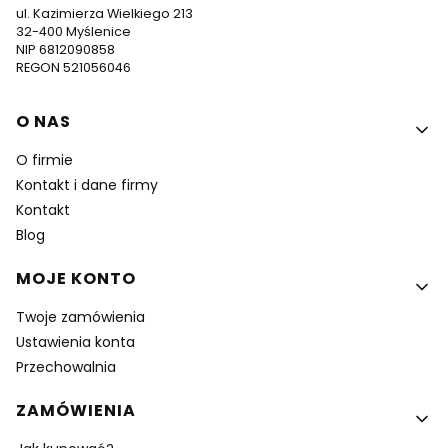
ul. Kazimierza Wielkiego 213
32-400 Myślenice
NIP 6812090858
REGON 521056046
Linki w stopce
O NAS
O firmie
Kontakt i dane firmy
Kontakt
Blog
MOJE KONTO
Twoje zamówienia
Ustawienia konta
Przechowalnia
ZAMÓWIENIA