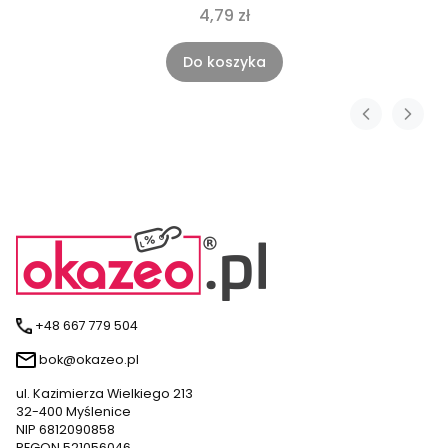
4,79 zł
Do koszyka
+48 667 779 504
bok@okazeo.pl
ul. Kazimierza Wielkiego 213
32-400 Myślenice
NIP 6812090858
REGON 521056046