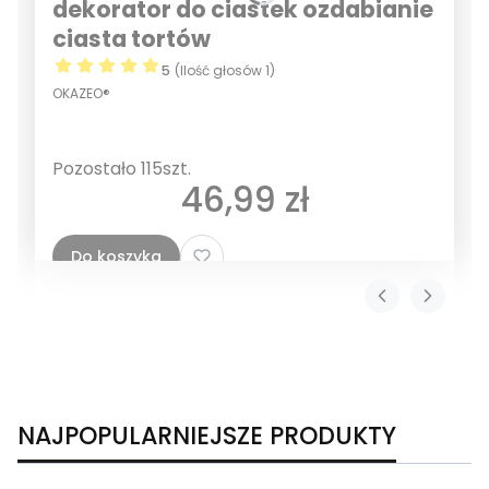
dekorator do ciastek ozdabianie
ciasta tortów
5
(Ilość głosów 1)
OKAZEO®
Pozostało 115szt.
Cena
46,99 zł
Do koszyka
NAJPOPULARNIEJSZE PRODUKTY