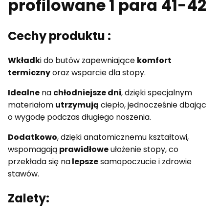
profilowane 1 para 41-42
Cechy produktu :
Wkładk
i do butów zapewniające
komfort
termiczny
oraz wsparcie dla stopy.
Idealne
na
chłodniejsze dni
, dzięki specjalnym
materiałom
utrzymują
ciepło, jednocześnie dbając
o wygodę podczas długiego noszenia.
Dodatkowo
, dzięki anatomicznemu kształtowi,
wspomagają
prawidłowe
ułożenie stopy, co
przekłada się na
lepsze
samopoczucie i zdrowie
stawów.
Zalety: