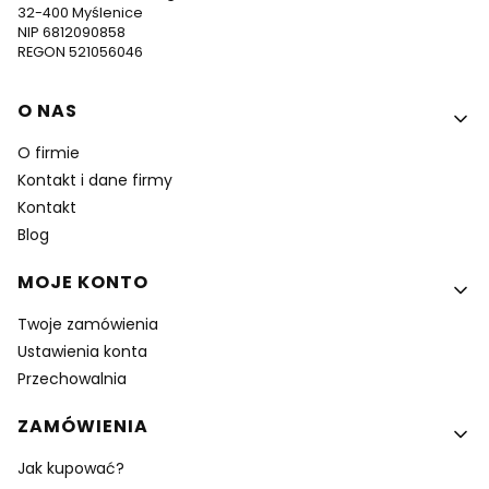
32-400 Myślenice
NIP 6812090858
REGON 521056046
Linki w stopce
O NAS
O firmie
Kontakt i dane firmy
Kontakt
Blog
MOJE KONTO
Twoje zamówienia
Ustawienia konta
Przechowalnia
ZAMÓWIENIA
Jak kupować?