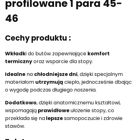
profilowane 1 para 45-
46
Cechy produktu :
Wkładk
i do butów zapewniające
komfort
termiczny
oraz wsparcie dla stopy.
Idealne
na
chłodniejsze dni
, dzięki specjalnym
materiałom
utrzymują
ciepło, jednocześnie dbając
o wygodę podczas długiego noszenia.
Dodatkowo
, dzięki anatomicznemu kształtowi,
wspomagają
prawidłowe
ułożenie stopy, co
przekłada się na
lepsze
samopoczucie i zdrowie
stawów.