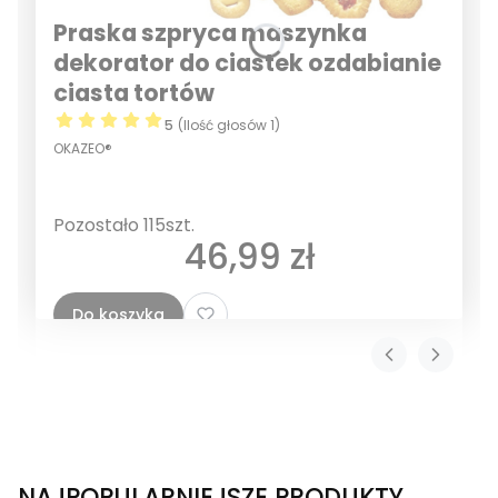
Praska szpryca maszynka
dekorator do ciastek ozdabianie
ciasta tortów
5
(Ilość głosów 1)
OKAZEO®
Pozostało 115szt.
Cena
46,99 zł
Do koszyka
NAJPOPULARNIEJSZE PRODUKTY