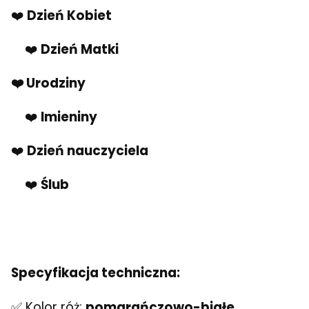
❤️
Dzień Kobiet
❤️
Dzień Matki
❤️ Urodziny
❤️
Imieniny
❤️
Dzień nauczyciela
❤️
Ślub
Specyfikacja techniczna:
✅ Kolor róż:
pomarańczowo-białe