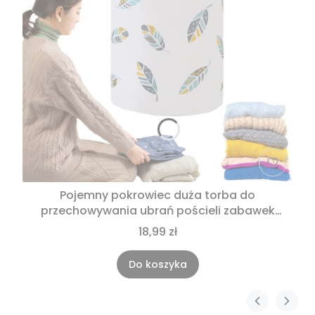
Pojemny pokrowiec duża torba do
przechowywania ubrań pościeli zabawek
40x85
18,99 zł
Do koszyka