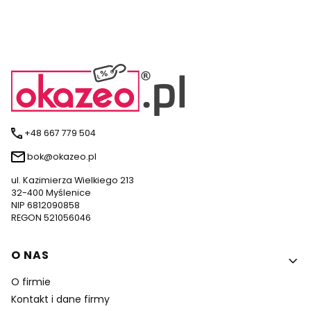
+48 667 779 504
bok@okazeo.pl
ul. Kazimierza Wielkiego 213
32-400 Myślenice
NIP 6812090858
REGON 521056046
Linki w stopce
O NAS
O firmie
Kontakt i dane firmy