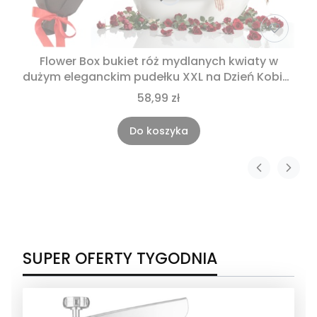
Flower Box bukiet róż mydlanych kwiaty w
dużym eleganckim pudełku XXL na Dzień Kobiet
Dzień Mamy prezent dla niej na urodziny
58,99 zł
imieniny rocznice Komunie
Do koszyka
SUPER OFERTY TYGODNIA