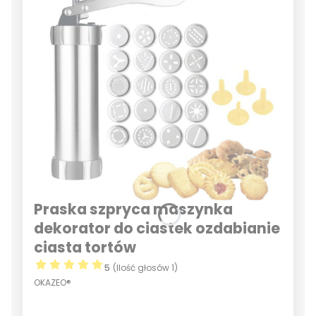
Praska szpryca maszynka
dekorator do ciastek ozdabianie
ciasta tortów
5
(Ilość głosów 1)
OKAZEO®