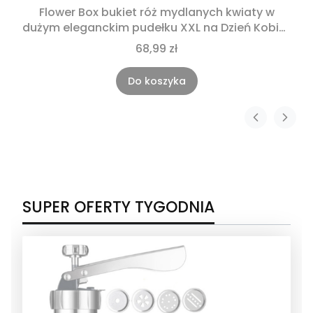
Flower Box bukiet róż mydlanych kwiaty w
dużym eleganckim pudełku XXL na Dzień Kobiet
Dzień Mamy prezent dla niej na urodziny
68,99 zł
imieniny rocznice Komunie
Do koszyka
SUPER OFERTY TYGODNIA