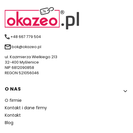
+48 667 779 504
bok@okazeo.pl
ul. Kazimierza Wielkiego 213
32-400 Myślenice
NIP 6812090858
REGON 521056046
Linki w stopce
O NAS
O firmie
Kontakt i dane firmy
Kontakt
Blog