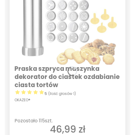
Praska szpryca maszynka
dekorator do ciastek ozdabianie
ciasta tortów
5
(Ilość głosów 1)
OKAZEO®
Pozostało 115szt.
Cena
46,99 zł