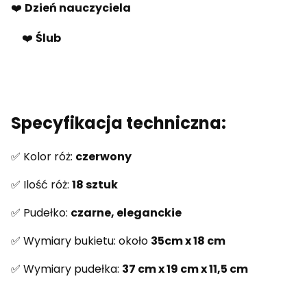
❤️
Dzień nauczyciela
❤️
Ślub
Specyfikacja techniczna:
✅ Kolor róż:
czerwony
✅ Ilość róż:
18 sztuk
✅ Pudełko:
czarne, eleganckie
✅ Wymiary bukietu: około
35cm x 18 cm
✅ Wymiary pudełka:
37 cm x 19 cm x 11,5 cm