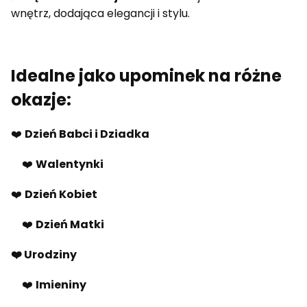
wnętrz, dodająca elegancji i stylu.
Idealne jako upominek na różne
okazje:
❤️
Dzień Babci i Dziadka
❤️
Walentynki
❤️
Dzień Kobiet
❤️
Dzień Matki
❤️ Urodziny
❤️
Imieniny