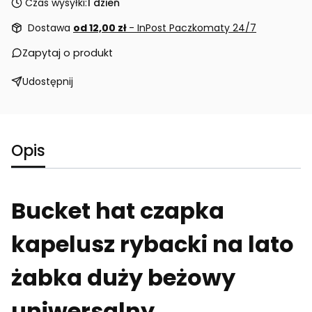
Czas wysyłki:
1 dzień
Dostawa
od 12,00 zł
- InPost Paczkomaty 24/7
Zapytaj o produkt
Udostępnij
Opis
Bucket hat czapka
kapelusz rybacki na lato
żabka duży beżowy
uniwersalny