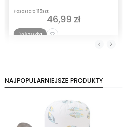
Pozostało 115szt.
Cena
46,99 zł
Do koszyka
NAJPOPULARNIEJSZE PRODUKTY