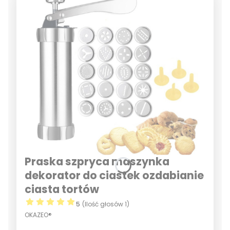
Praska szpryca maszynka
dekorator do ciastek ozdabianie
ciasta tortów
5
(Ilość głosów 1)
OKAZEO®