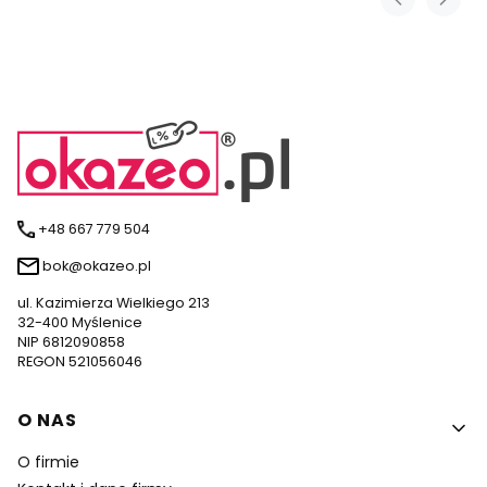
+48 667 779 504
bok@okazeo.pl
ul. Kazimierza Wielkiego 213
32-400 Myślenice
NIP 6812090858
REGON 521056046
Linki w stopce
O NAS
O firmie