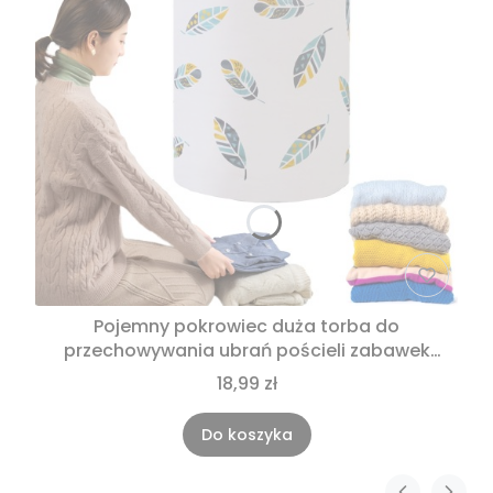
Pojemny pokrowiec duża torba do
przechowywania ubrań pościeli zabawek
40x85
18,99 zł
Do koszyka