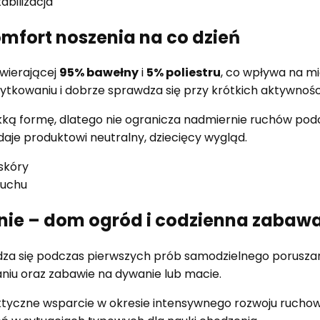
abilizacja
omfort noszenia na co dzień
wierającej
95% bawełny
i
5% poliestru
, co wpływa na m
żytkowaniu i dobrze sprawdza się przy krótkich aktywnośc
ką formę, dlatego nie ogranicza nadmiernie ruchów podc
je produktowi neutralny, dziecięcy wygląd.
skóry
ruchu
nie – dom ogród i codzienna zabaw
za się podczas pierwszych prób samodzielnego poruszan
aniu oraz zabawie na dywanie lub macie.
tyczne wsparcie w okresie intensywnego rozwoju ruchow