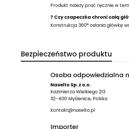
Produkt należy prać ręcznie w te
❓
Czy czapeczka chroni całą gł
Konstrukcja 360° osłania główkę wok
Bezpieczeństwo produktu
Osoba odpowiedzialna n
Naselto Sp. z o.o.
Kazimierza Wielkiego 213
32-400 Myślenice, Polska
kontakt@naselto.pl
Importer