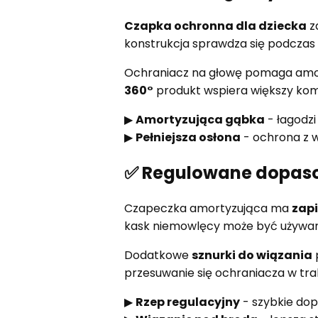
Czapka ochronna dla dziecka
za
konstrukcja sprawdza się podczas
Ochraniacz na głowę pomaga amorty
360°
produkt wspiera większy kom
▶
Amortyzująca gąbka
- łagodzi
▶
Pełniejsza osłona
- ochrona z w
✅ Regulowane dopasow
Czapeczka amortyzująca ma
zapi
kask niemowlęcy może być używany
Dodatkowe
sznurki do wiązania
przesuwanie się ochraniacza w tra
▶
Rzep regulacyjny
- szybkie do