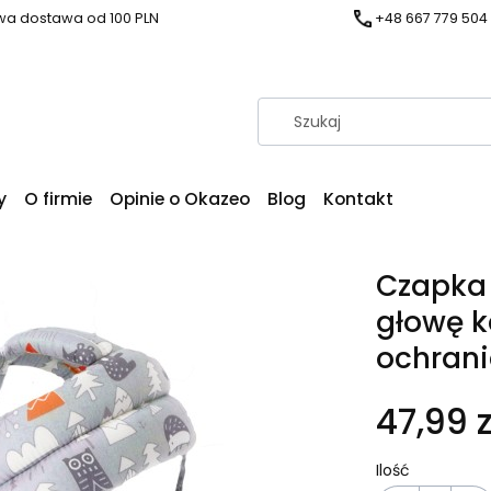
a dostawa od 100 PLN
+48 667 779 504
y
O firmie
Opinie o Okazeo
Blog
Kontakt
Czapka 
głowę k
ochrani
47,99 z
Ilość