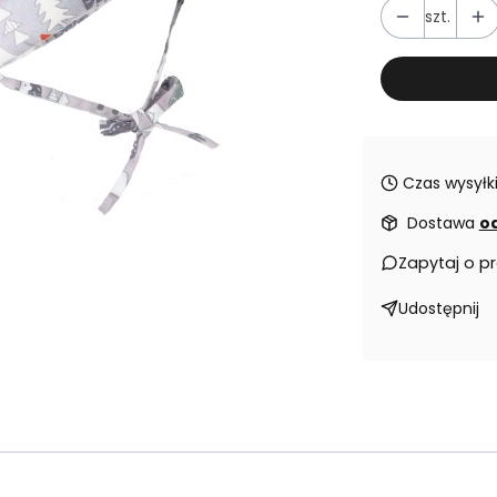
szt.
Czas wysyłki
Dostawa
od
Zapytaj o p
Udostępnij