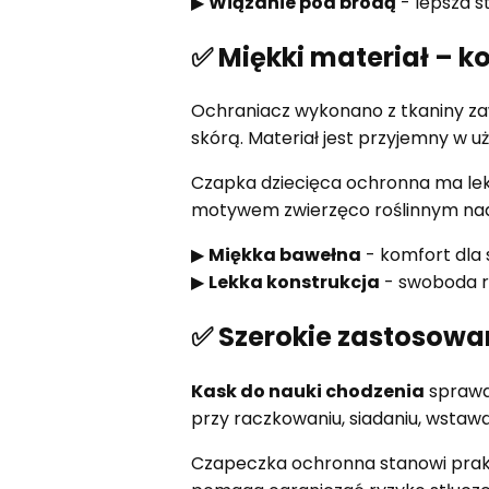
▶
Wiązanie pod brodą
- lepsza st
✅ Miękki materiał – k
Ochraniacz wykonano z tkaniny za
skórą. Materiał jest przyjemny w u
Czapka dziecięca ochronna ma lek
motywem zwierzęco roślinnym nada
▶
Miękka bawełna
- komfort dla 
▶
Lekka konstrukcja
- swoboda 
✅ Szerokie zastosowa
Kask do nauki chodzenia
sprawd
przy raczkowaniu, siadaniu, wstaw
Czapeczka ochronna stanowi prak