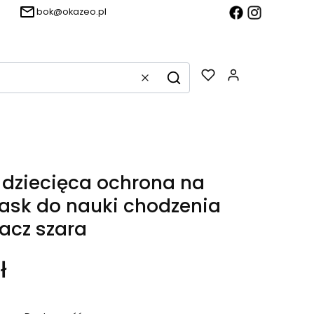
bok@okazeo.pl
Produkty w k
Wyczyść
Szukaj
dziecięca ochrona na
ask do nauki chodzenia
acz szara
ł