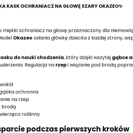
KA KASK OCHRANIACZ NA GŁOWĘ SZARY OKAZEO✨
o miękki ochraniacz na głowę przeznaczony dla niemowl
 Model
Okazeo
osłania główkę dziecka z każdej strony, w
kasku do nauki chodzenia
, który dzięki wszytej
gąbce a
uderzenia. Regulacja na
rzep
i wiązanie pod brodą popra
 wokół
 gąbka ochronna
anie na rzep
d brodą
wierzęco roślinny
parcie podczas pierwszych kroków