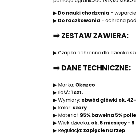
pomaga ograniczać ryzyko stłucze
▶
Do nauki chodzenia
- wsparcie
▶
Do raczkowania
- ochrona po
➡️ ZESTAW ZAWIERA:
▶ Czapka ochronna dla dziecka szar
➡️ DANE TECHNICZNE:
▶ Marka:
Okazeo
▶ Ilość:
1 szt.
▶ Wymiary:
obwód główki ok. 42
▶ Kolor:
szary
▶ Materiał:
95% bawełna 5% polie
▶ Wiek dziecka:
ok. 6 miesięcy - 5 
▶ Regulacja:
zapięcie na rzep