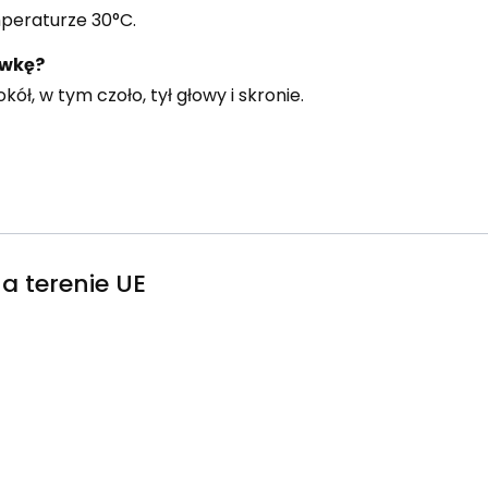
mperaturze 30°C.
ówkę?
ół, w tym czoło, tył głowy i skronie.
a terenie UE