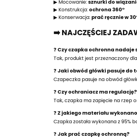
▶ Mocowanie:
sznurki do wiązan
▶ Konstrukcja:
ochrona 360°
▶ Konserwacja:
prać ręcznie w 3
➡️ NAJCZĘŚCIEJ ZADA
❓
Czy czapka ochronna nadaje s
Tak, produkt jest przeznaczony dla
❓
Jaki obwód główki pasuje do t
Czapeczka pasuje na obwód główk
❓
Czy ochraniacz ma regulację?
Tak, czapka ma zapięcie na rzep o
❓
Z jakiego materiału wykonano
Czapka została wykonana z 95% baw
❓
Jak prać czapkę ochronną?