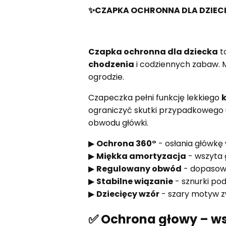
✨CZAPKA OCHRONNA DLA DZIEC
Czapka ochronna dla dziecka
t
chodzenia
i codziennych zabaw.
ogrodzie.
Czapeczka pełni funkcję lekkiego
ograniczyć skutki przypadkowego 
obwodu główki.
▶
Ochrona 360°
- osłania główkę
▶
Miękka amortyzacja
- wszyta
▶
Regulowany obwód
- dopasow
▶
Stabilne wiązanie
- sznurki po
▶
Dziecięcy wzór
- szary motyw z
✅ Ochrona głowy – ws