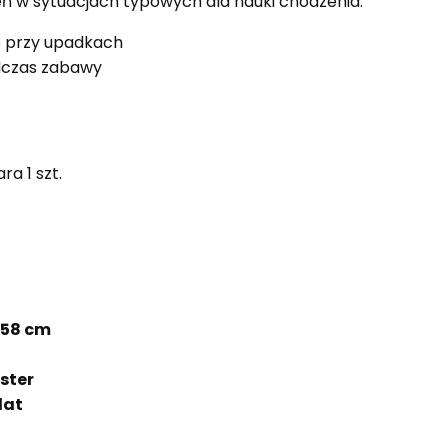
ń w sytuacjach typowych dla nauki chodzenia.
 przy upadkach
dczas zabawy
a 1 szt.
-58 cm
ster
lat