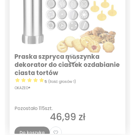
Praska szpryca maszynka
dekorator do ciastek ozdabianie
ciasta tortów
5
(Ilość głosów 1)
OKAZEO®
Pozostało 115szt.
Cena
46,99 zł
Do koszyka