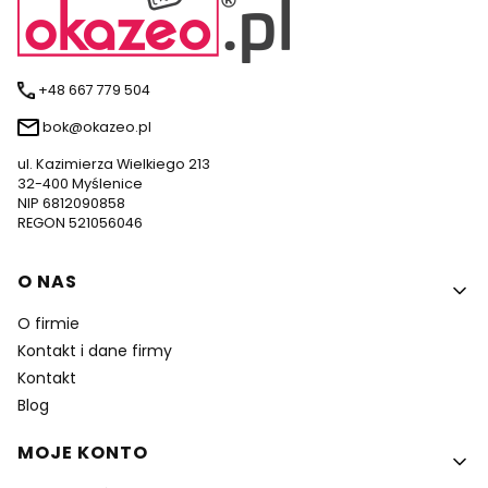
+48 667 779 504
bok@okazeo.pl
ul. Kazimierza Wielkiego 213
32-400 Myślenice
NIP 6812090858
REGON 521056046
Linki w stopce
O NAS
O firmie
Kontakt i dane firmy
Kontakt
Blog
MOJE KONTO