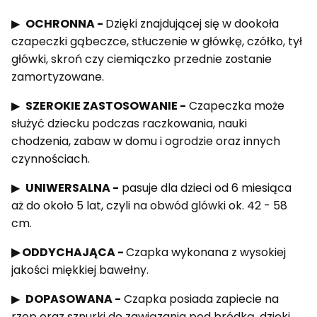
▶
OCHRONNA -
Dzięki znajdującej się w dookoła
czapeczki gąbeczce, stłuczenie w główkę, czółko, tył
główki, skroń czy ciemiączko przednie zostanie
zamortyzowane.
▶
SZEROKIE ZASTOSOWANIE -
Czapeczka może
służyć dziecku podczas raczkowania, nauki
chodzenia, zabaw w domu i ogrodzie oraz innych
czynnościach.
▶
UNIWERSALNA -
pasuje dla dzieci od 6 miesiąca
aż do około 5 lat, czyli na obwód glówki ok. 42 - 58
cm.
▶ ODDYCHAJĄCA -
Czapka wykonana z wysokiej
jakości miękkiej bawełny.
▶
DOPASOWANA -
Czapka posiada zapiecie na
rzep oraz sznurki do zawiązania pod bródką, dzięki