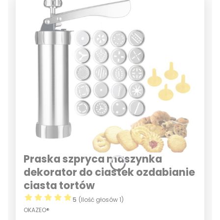
Praska szpryca maszynka
dekorator do ciastek ozdabianie
ciasta tortów
5
(Ilość głosów 1)
OKAZEO®