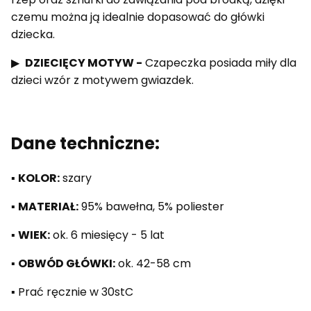
czemu można ją idealnie dopasować do główki
dziecka.
▶
DZIECIĘCY MOTYW -
Czapeczka posiada miły dla
dzieci wzór z motywem gwiazdek.
Dane techniczne:
▪️
KOLOR:
szary
▪️
MATERIAŁ:
95% bawełna, 5% poliester
▪️
WIEK:
ok. 6 miesięcy - 5 lat
▪️
OBWÓD GŁÓWKI:
ok. 42-58 cm
▪️ Prać ręcznie w 30stC