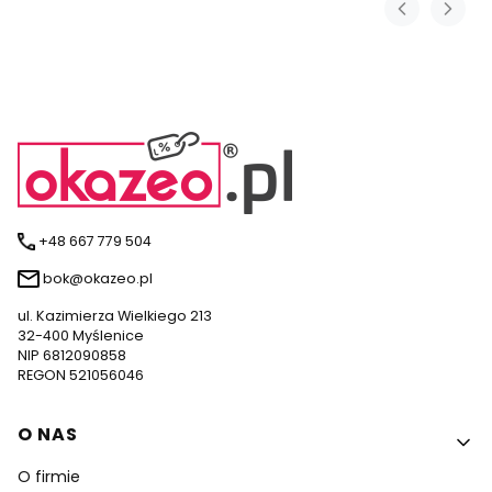
+48 667 779 504
bok@okazeo.pl
ul. Kazimierza Wielkiego 213
32-400 Myślenice
NIP 6812090858
REGON 521056046
Linki w stopce
O NAS
O firmie