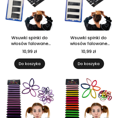
Wsuwki spinki do
Wsuwki spinki do
włosów falowane
włosów falowane
czarne komplet 60
czarne komplet 36
10,99 zł
10,99 zł
sztuk 4,4cm
sztuk 5,7cm
Do koszyka
Do koszyka