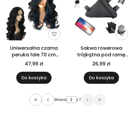
Uniwersalna czarna
Sakwa rowerowa
peruka fale 70 cm
trójkątna pod ramę
długa damska na
saszetka torba na
47,99 zł
26,99 zł
codzień, imprezę
rower trwała czarna
Do koszyka
Do koszyka
Strona
z 7
Wróć do pierwszej strony z produktami
Przejdź do ostat