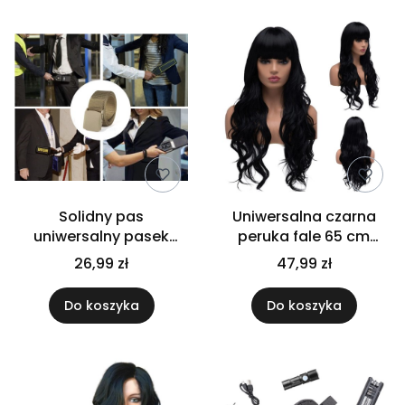
Solidny pas
Uniwersalna czarna
uniwersalny pasek
peruka fale 65 cm
wojskowy taktyczny
długa damska na
26,99 zł
47,99 zł
survival klamra
codzień, imprezę
parciany
Do koszyka
Do koszyka