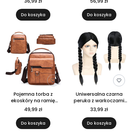
36,99 zł
56,99 zł
pantofle domowe 38-
klasyczny
39
Do koszyka
Do koszyka
Pojemna torba z
Uniwersalna czarna
ekoskóry na ramię
peruka z warkoczami
brązowa wygodna
długa damska
49,99 zł
33,99 zł
elegancka uniwersalna
Wednesday na imprezę
Do koszyka
Do koszyka