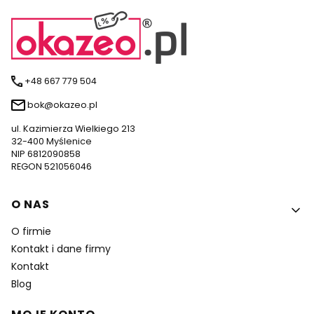
+48 667 779 504
bok@okazeo.pl
ul. Kazimierza Wielkiego 213
32-400 Myślenice
NIP 6812090858
REGON 521056046
Linki w stopce
O NAS
O firmie
Kontakt i dane firmy
Kontakt
Blog