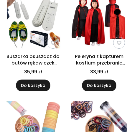
Suszarka osuszacz do
Peleryna z kapturem
butów rękawiczek
kostium przebranie
czapek elektryczna
wampira diabła do
35,99 zł
33,99 zł
wielofunkcyjna
szkoły halloween
Do koszyka
Do koszyka