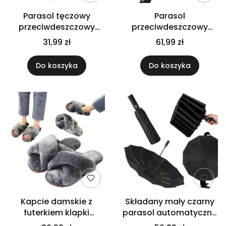
Parasol tęczowy
Parasol
przeciwdeszczowy
przeciwdeszczowy
składany
rządowy długi duży
31,99 zł
61,99 zł
automatyczny
czarny męski damski
parasolka tęcza
mocny XXL
Do koszyka
Do koszyka
Kapcie damskie z
Składany mały czarny
futerkiem klapki
parasol automatyczny
antypoślizgowe
wzmacniany solidny