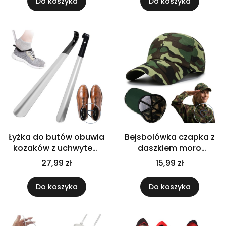
Do koszyka
Do koszyka
Łyżka do butów obuwia
Bejsbolówka czapka z
kozaków z uchwytem
daszkiem moro
metalowa długa
wojskowa taktyczna
27,99 zł
15,99 zł
mocna twarda 72 cm
uniwersalna lekka
Do koszyka
Do koszyka