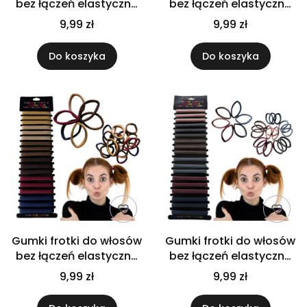
bez łączeń elastyczne
bez łączeń elastyczne
wygodne ozdobne
wygodne ozdobne
9,99 zł
9,99 zł
zestaw 18 szt
zestaw 18 szt
Do koszyka
Do koszyka
Gumki frotki do włosów
Gumki frotki do włosów
bez łączeń elastyczne
bez łączeń elastyczne
wygodne ozdobne
wygodne ozdobne
9,99 zł
9,99 zł
zestaw 18 szt
zestaw 18 szt