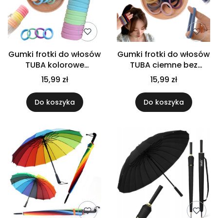
Gumki frotki do włosów
Gumki frotki do włosów
TUBA kolorowe
TUBA ciemne bez
pastelowe
łączeń wielokolorowe
15,99 zł
15,99 zł
wielokolorowe bez
elastyczne
łączeń
Do koszyka
Do koszyka