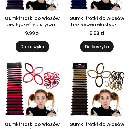
Gumki frotki do włosów
Gumki frotki do włosów
bez łączeń elastyczne
bez łączeń elastyczne
wygodne ozdobne
wygodne ozdobne
9,99 zł
9,99 zł
zestaw 18 szt
zestaw 18 szt
Do koszyka
Do koszyka
Gumki frotki do włosów
Gumki frotki do włosów