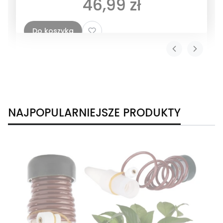
Cena
46,99 zł
Do koszyka
NAJPOPULARNIEJSZE PRODUKTY