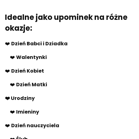
Idealne jako upominek na różne
okazje:
❤️
Dzień Babci i Dziadka
❤️
Walentynki
❤️
Dzień Kobiet
❤️
Dzień Matki
❤️ Urodziny
❤️
Imieniny
❤️
Dzień nauczyciela