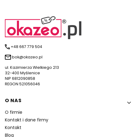
+48 667 779 504
bok@okazeo.pl
ul. Kazimierza Wielkiego 213
32-400 Myślenice
NIP 6812090858
REGON 521056046
Linki w stopce
O NAS
O firmie
Kontakt i dane firmy
Kontakt
Blog