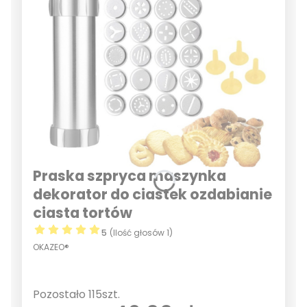
Praska szpryca maszynka
dekorator do ciastek ozdabianie
ciasta tortów
5
(Ilość głosów 1)
OKAZEO®
Pozostało 115szt.