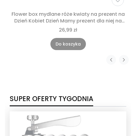
Flower box mydlane róże kwiaty na prezent na
Dzień Kobiet Dzień Mamy prezent dla niej na
urodziny imieniny rocznice Komunie
26,99 zł
Do koszyka
SUPER OFERTY TYGODNIA